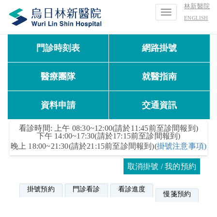
林新醫院
Toggle
ENGLISH
navigation
門診時刻表
網路掛號
醫療團隊
就醫指南
資料申請
交通資訊
看診時間: 上午 08:30~12:00(請於11:45前至診間報到)
下午 14:00~17:30(請於17:15前至診間報到)
晚上 18:00~21:30(請於21:15前至診間報到)(
掛號注意事項)
取消掛號 / 我的預約
掛號預約
門診看診
看診進度
慢箋預約