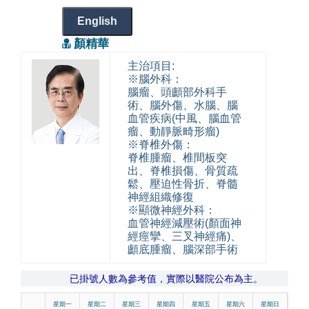
English
顏精華
主治項目:
※腦外科：
腦瘤、頭顱部外科手
術、腦外傷、水腦、腦
血管疾病(中風、腦血管
瘤、動靜脈畸形瘤)
※脊椎外傷：
脊椎腫瘤、椎間板突
出、脊椎損傷、骨質疏
鬆、壓迫性骨折、脊髓
神經組織修復
※顯微神經外科：
血管神經減壓術(顏面神
經痙攣、三叉神經痛)、
顱底腫瘤、腦深部手術
已掛號人數為參考值，實際以醫院公布為主。
星期一
星期二
星期三
星期四
星期五
星期六
星期日