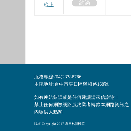
約滿
晚上
服務專線:(04)23388766
本院地址:台中市烏日區榮和路168號
如有連結錯誤或是任何建議請來信謝謝！
禁止任何網際網路服務業者轉錄本網路資訊之
內容供人點閱
版權 Copyright 2017 烏日林新醫院