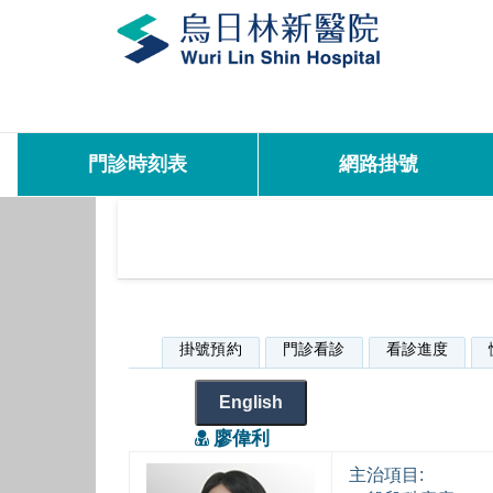
門診時刻表
網路掛號
掛號預約
門診看診
看診進度
English
廖偉利
主治項目: