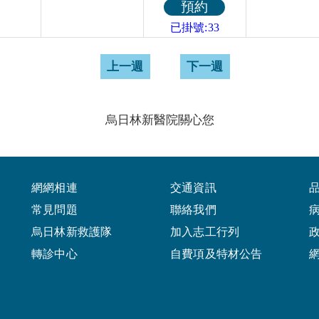
預約
已掛號:33
上一週
下一週
烏日林新醫院關心您
網網相連
交通資訊
常見問題
聯絡我們
烏日林新救護隊
加入志工行列
轉診中心
自費項及特材公告