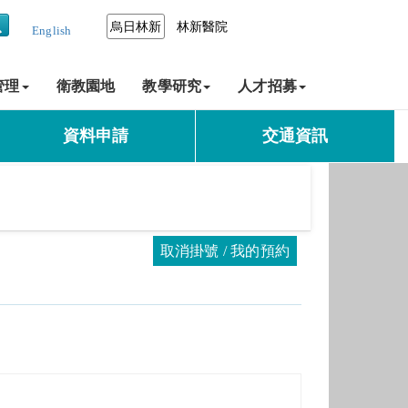
烏日林新
林新醫院
English
管理
衛教園地
教學研究
人才招募
資料申請
交通資訊
取消掛號 / 我的預約